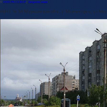
©
ООО РА СЕВЕР
|
Закрыть окно
ЩИТ № 18 Мурманская обл., г. Мончегорск, ул.Моро