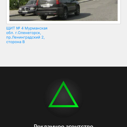
ЩИТ № 4 Мурманская
обл. г.Оленегорск,
пр.Ленинградский 2,
сторона В
Рекламное агентство